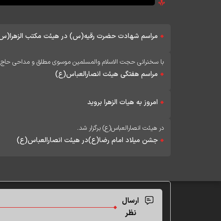
مراسم شهادت حضرت رقیه(س) در هیئت مکتب الزهرا(س
با سخنرانی حجت الاسلام والمسلمین موسوی مطلق و مداحی حاج 
مراسم هفتگی هیئت انصارالعباس(ع)
امروز به هیات الزهرا بروید
در هیئت انصارالعباس(ع) برگزار شد.
جشن میلاد امام رضا(ع)در هیئت انصارالعباس(ع)
ارسال
نظر