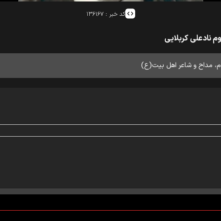
کد خبر :
۱۳۶۱۶۷
 نادعلی کربلایی
م، مداح و شاعر اهل بیت(ع)