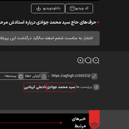
کد ویدیو
دانلودویدیو
حرف‌های حاج سید محمد جوادی درباره استادش مرحوم
انتشار به مناسبت ششم اسفند سالگرد درگذشت این پیرغلا
گزارش خطا
پسندها
0
برچسب ها:
سید محمد جوادی
نادعلی کربلایی
خبرهای
مرتبط