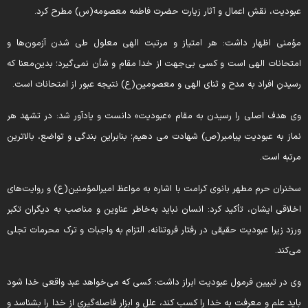
بودیت، نقش اعمال و آثار زیارت حضرت فاطمه معصومه(س) مطرح کرد.
ؤمنی اظهار داشت: هر امتیاز و مرتبت الهی معلول طی شدن آزمون‌ها و
متحانات الهی است و کسی بی‌جهت از خدا مقام و شأن نمی‌گیرد؛ بدین‌معنا که
سیدنِ افراد به مدح و ثنای الهی و معصومین(ع) نتیجه عبور از امتحانات است.
ی هدف اصلی را رسیدن به مقام «عبودیت» دانست و یادآور شد: در تشهد هر
ماز به عبودیت پیامبر(ص) شهادت می دهیم؛ بنابراین بندگی و تواضع، بالاترین
رتبه است.
خنران حرم مطهر بانوی کرامت با اشاره به مواعظ امیرالمؤمنین(ع) و روایت‌های
خلاقی ایشان، تأکید کرد: انسان نباید به‌خاطر عناوین و مناصب به دیگران تکبر
رزد زیرا عبودیت حقیقی در رفتار فروتنانه، التزام به واجبات و ترک محرمات تجلی
ی‌کند.
ی در تبیین فرمول عبودیت ابراز داشت: کسی که می‌خواهد عبد واقعی خدا شود
اید علم و معرفت به خدا را کسب کند، علل و ابزار فاصله‌گیری از خدا را بشناسد و