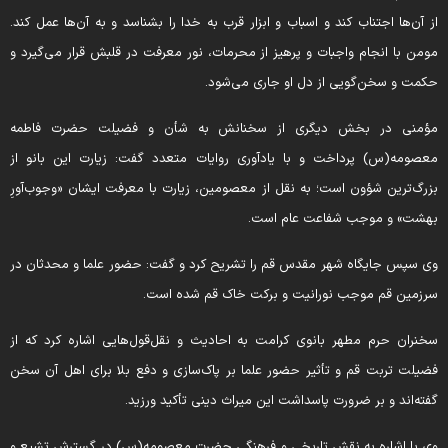
ز آن‌ها اجتناب کند و اسباب و ابزار قرب به خدا را بشناسد و به آن‌ها عمل کند.
ومن با انجام واجبات و پرهیز از محرمات، نور معرفت در قلبش قرار می‌گیرد و
کمت و سخن‌گویی از دل او جاری می‌شود.
ؤمنی در بخش دیگری از سخنانش به شأن و فضیلت حضرت فاطمه
عصومه(س) پرداخت و با یادآوری روایات متعدد گفت: زیارت این بانو از
زرگ‌ترین شؤون است؛ به نقل از معصومین، زیارت با معرفت ایشان «وجوب‌آورِ
هشت» و موجب شفاعت عام است.
ی سپس جایگاه شهر مقدس قم را تشریح کرد و گفت: حضور علما و محدثان در
رزمین قم موجب نورانیت و برکت خاک قم شده است.
خنران حرم مطهر بانوی کرامت به احادیث و نقل‌قول‌هایی اشاره کرد که از
ضیلت تربت قم و تأثیر حضور علما بر پاک‌سازی و دفع بلا برای اهل آن سخن
فته‌اند و بر ضرورت پاسداشت این میراث دینی تأکید ورزید.
ی با اشاره به نقش تاریخی و فرهنگی حضرت معصومه(س) در گسترش تشیع و