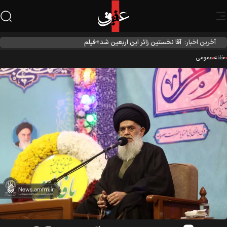
آخرین اخبار:
آقا نخستین زائر این اربعین شد+فیلم
نه
عمومی