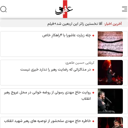
آخرین اخبار:
آقا نخستین زائر این اربعین شد+فیلم
چله زیارت عاشورا با ۴راهکارِ خاص
کربلایی حسین طاهری:
در مذاکراتی که رضایت رهبر را ندارد خبری نیست
روایت حاج مهدی رسولی از روضه خوانی در محل عروج رهبر
انقلاب
خاطره حاج مهدی سلحشور از توصیه های رهبر شهید انقلاب