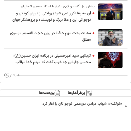
بخش اول گفت و گوی عقیق با استاد حسین انصاریان:
آن منبرها تکرار نمی شود/ روایتی از دوران کودکی و
نوجوانی این واعظ بزرگ و نویسنده و پژوهشگر جهان
اسلام
سه نصیحت مهم حافظ در بیان حجت الاسلام موسوی
مطلق
کربلایی سید امیر‌حسینی در برنامه ایران حسین(ع):
محسن چاوشی چه خوب گفت که مردم خدا مراقب
ماست/ مردم دهن تفرقه افکنان بزنند
بیشتر
پرطرفدارها
پربحث‌ها
«نوگفته»؛ شهاب مرادی دورهمی نوجوانان را آغاز کرد