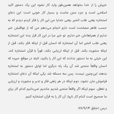
خیرش را از خدا بخواهد همین‌طور وارد کار نشود این یک دستور اکید
اسلامی است و جزء سنن ماست و بسیار کار خوبی است؛ این دعای
استخاره یعنی طلب الخیر یعنی خدایا من این کار را فکر کردم دیدم که به
حسب ظاهر مصلحت است دارم انجام می‌دهم من که از عواقبش خبر
ندارم از همراهانش خبر ندارم، تو خیر مرا در این کار قرار بده؛ این استخاره
یعنی طلب الخیر اما آن استخاره که انسان قبل از اینکه فکر بکند، قبل از
اینکه مشورت بکند، قبل از اینکه ارزیابی بکند، فوراً با قرآن استخاره کند،
این خیلی به ما دستور ندادند که این کار را بکنید، البته در موقع حیرت که
انسان واقعاً متحیر شد آن یک راه دیگری اما اوایل دستور به استخاره
بدهند این‌چنین نیست، پس سه مسئله شد یکی اینکه آن دعای استخاره
فراموش مان نشود، دوم اینکه در هر راهی فکر و تدبر و مشورت و ارزیابی
و تعقل، سوم اینکه اگر واقعاً متحیر شدیم ماندیم نمی‌دانیم کدام کار برای
ما صحیح است کدام کار ناروا، آن کار را به قرآن استخاره کنیم.
درس اخلاق ۸۷/٩/١۴