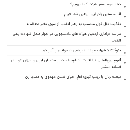
دهه سوم صفر هیئت کجا برویم؟
آقا نخستین زائر این اربعین شد+فیلم
تکذیب نقل قول منتسب به رهبر انقلاب از سوی دفتر معظم‌له
مراسم عزاداری اربعین هیأت‌های دانشجویی در جوار محل شهادت رهبر
انقلاب
«نوگفته»؛ شهاب مرادی دورهمی نوجوانان را آغاز کرد
آلبوم بین‌المللی «یا لثارات الامام» با حضور مداحان ایران و جهان عرب در
آستانه انتشار
بیعت زنان با زینب کبری؛ آغازِ احیای تمدنِ مهدوی به دستِ زن