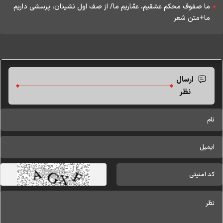
ما صفوف محکم عشقیم، عمّاریم ما/ از صف اول نشینان، پرسشی داریم
ما+متن شعر
ارسال
نظر