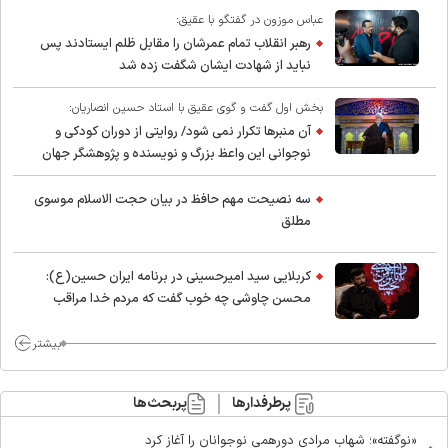
عباس موزون در گفتگو با عقیق:
رهبر انقلاب تمام عمرشان را مقابل ظلم ایستادند پس
نباید از شهادت ایشان شگفت زده شد
بخش اول گفت و گوی عقیق با استاد حسین انصاریان:
آن منبرها تکرار نمی شود/ روایتی از دوران کودکی و
نوجوانی این واعظ بزرگ و نویسنده و پژوهشگر جهان
اسلام
سه نصیحت مهم حافظ در بیان حجت الاسلام موسوی
مطلق
کربلایی سید امیر‌حسینی در برنامه ایران حسین(ع):
محسن چاوشی چه خوب گفت که مردم خدا مراقب
ماست/ مردم دهن تفرقه افکنان بزنند
بیشتر
پرطرفدارها
پربحث‌ها
«نوگفته»؛ شهاب مرادی دورهمی نوجوانان را آغاز کرد