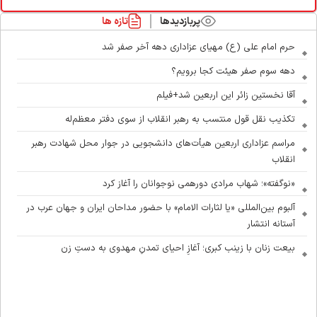
پربازدیدها
تازه ها
حرم امام علی (ع) مهیای عزاداری دهه آخر صفر شد
دهه سوم صفر هیئت کجا برویم؟
آقا نخستین زائر این اربعین شد+فیلم
تکذیب نقل قول منتسب به رهبر انقلاب از سوی دفتر معظم‌له
مراسم عزاداری اربعین هیأت‌های دانشجویی در جوار محل شهادت رهبر
انقلاب
«نوگفته»؛ شهاب مرادی دورهمی نوجوانان را آغاز کرد
آلبوم بین‌المللی «یا لثارات الامام» با حضور مداحان ایران و جهان عرب در
آستانه انتشار
بیعت زنان با زینب کبری؛ آغازِ احیای تمدنِ مهدوی به دستِ زن