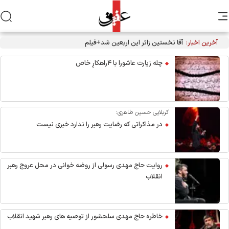
آخرین اخبار:
آقا نخستین زائر این اربعین شد+فیلم
چله زیارت عاشورا با ۴راهکارِ خاص
کربلایی حسین طاهری:
در مذاکراتی که رضایت رهبر را ندارد خبری نیست
روایت حاج مهدی رسولی از روضه خوانی در محل عروج رهبر
انقلاب
خاطره حاج مهدی سلحشور از توصیه های رهبر شهید انقلاب