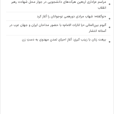
مراسم عزاداری اربعین هیأت‌های دانشجویی در جوار محل شهادت رهبر
انقلاب
«نوگفته»؛ شهاب مرادی دورهمی نوجوانان را آغاز کرد
آلبوم بین‌المللی «یا لثارات الامام» با حضور مداحان ایران و جهان عرب در
آستانه انتشار
بیعت زنان با زینب کبری؛ آغازِ احیای تمدنِ مهدوی به دستِ زن