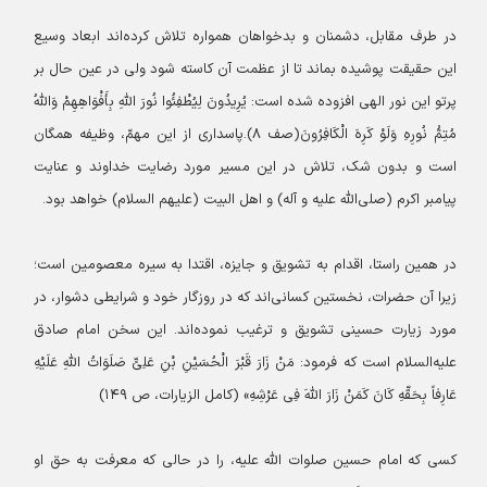
در طرف مقابل، دشمنان و بدخواهان همواره تلاش کرده‌اند ابعاد وسیع
این حقیقت پوشیده بماند تا از عظمت آن کاسته شود ولی در عین حال بر
پرتو این نور الهی افزوده شده است: یُرِیدُونَ لِیُطْفِئُوا نُورَ اللَّهِ بِأَفْوَاهِهِمْ وَاللَّهُ
مُتِمُّ نُورِهِ وَلَوْ کَرِهَ الْکَافِرُونَ(صف ۸).
پاسداری از این مهمّ، وظیفه همگان
است و بدون شک، تلاش در این مسیر مورد رضایت خداوند و عنایت
پیامبر اکرم (صلی‌الله علیه و آله) و اهل البیت (علیهم السلام) خواهد بود.
در همین راستا، اقدام به تشویق و جایزه، اقتدا به سیره معصومین است؛
زیرا آن حضرات، نخستین کسانی‌اند که در روزگار خود و شرایطی دشوار، در
مورد زیارت حسینی تشویق و ترغیب نموده‌اند. این سخن امام صادق
علیه‌السلام است که فرمود: مَنْ زَارَ قَبْرَ الْحُسَیْنِ بْنِ عَلِیٍّ صَلَوَاتُ اللَّهِ عَلَیْهِ
عَارِفاً بِحَقِّهِ کَانَ کَمَنْ زَارَ اللَّهَ فِی عَرْشِهِ» (کامل الزیارات، ص ۱۴۹)
کسی که امام حسین صلوات الله علیه، را در حالی که معرفت به حق او