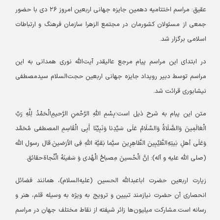
عقیق:
مراسم اختتامیه دهمین جایزه جهانی اربعین امروز ۲۶ دی با حضور
جمعی از مسئولان کشورمان در مجتمع الزهرا سازمان فرهنگ و ارتباطات
اسلامی برگزار شد.
در ابتدای این مراسم پیام مرجع عالیقدر آیت‌الله نوری همدانی به این
مراسم توسط دبیر رویداد جایزه جهانی اربعین حجت‌السلام سیدمصطفی
نیشابوری قرائت شد.
متن این پبام به شرح ذیل است؛
بِسْمِ اللهِ الرَّحْمنِ الرَّحیمِ
الْحَمْدُ لِلَّهِ رَبِّ
الْعَالَمِینَ وَالصَّلَاةُ وَالسَّلَامُ عَلَى سَیِّدِنا وَنَبِیِّنَا أَبِى الْقَاسِمِ المصطفى مُحَمَّد
وَعَلَى أهلِ بَیتِهِ
الطَّیِّبِینَ الطَّاهِرِینَ سیَّما بَقیَّهَ اللهِ فِی الأرَضینَ.
قال رسول الله
(صلی الله علیه و آله): اِنَّ الْحُسینَ مِصباحُ الْهُدی وَ سَفینَهُ الْنِّجاة
حقائق.
زیارت اربعین حضرت اباعبدالله الحسین (علیه‌السلام)، همانند فضائل
انحصاری آن حضرت نیازمند تبیین و ترویج به ویژه به وسیله قلم، هنر و
رسانه است.
مشارکت میلیون‌ها زائر شیفته از نقاط مختلف جهان در مراسم