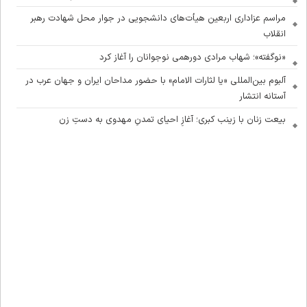
مراسم عزاداری اربعین هیأت‌های دانشجویی در جوار محل شهادت رهبر
انقلاب
«نوگفته»؛ شهاب مرادی دورهمی نوجوانان را آغاز کرد
آلبوم بین‌المللی «یا لثارات الامام» با حضور مداحان ایران و جهان عرب در
آستانه انتشار
بیعت زنان با زینب کبری؛ آغازِ احیای تمدنِ مهدوی به دستِ زن