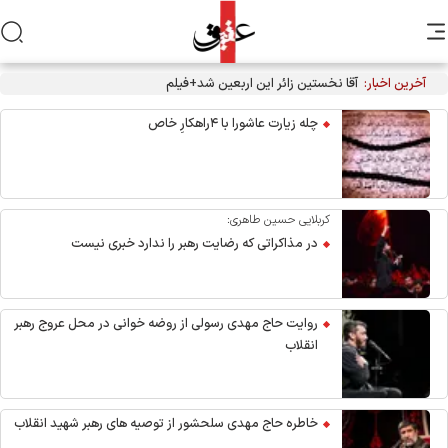
آخرین اخبار:
آقا نخستین زائر این اربعین شد+فیلم
چله زیارت عاشورا با ۴راهکارِ خاص
کربلایی حسین طاهری:
در مذاکراتی که رضایت رهبر را ندارد خبری نیست
روایت حاج مهدی رسولی از روضه خوانی در محل عروج رهبر
انقلاب
خاطره حاج مهدی سلحشور از توصیه های رهبر شهید انقلاب