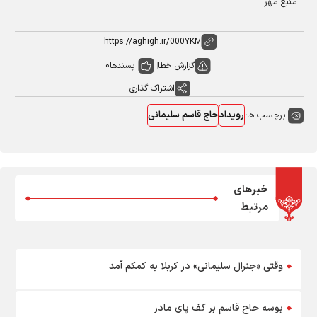
منبع:مهر
گزارش خطا
پسندها
0
اشتراک گذاری
برچسب ها:
رویداد
حاج قاسم سلیمانی
خبرهای
مرتبط
وقتی «جنرال سلیمانی» در کربلا به کمکم آمد
بوسه حاج قاسم بر کف پای مادر