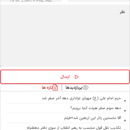
پربازدیدها
تازه ها
حرم امام علی (ع) مهیای عزاداری دهه آخر صفر شد
دهه سوم صفر هیئت کجا برویم؟
آقا نخستین زائر این اربعین شد+فیلم
تکذیب نقل قول منتسب به رهبر انقلاب از سوی دفتر معظم‌له