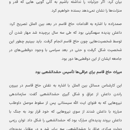
بیان کرد: اگر جزئیات را نداشته باشیم به کلی گویی هایی که قدر و
منزلت‌ها را نشان نمی‌دهد بسنده خواهیم کرد.
صمدزاده با اشاره به اقدامات حاج قاسم در بعد بین الملل تصریح کرد:
داعش پدیده سهمگینی بود که طی سه سال برچیده شد مهار شدن آن
توسط شخصیت‌هایی چون حاج قاسم انجام گرفت. باید ببینیم چطور این
شخصیت شکل گرفت و حتی در بعد سیاسی با وجود دوقطبی‌های در
جامعه ایشان از این دوقطبی‌ها دور بود.
میراث حاج قاسم برای عراقی‌ها تأسیس حشدالشعبی بود
این کارشناس مسائل بین الملل با اشاره به نقش حاج قاسم در بیرون
راندن داعش از عراق و شکل گیری حشدالشعبی گفت: سازماندهی
نیروهایی که به فتوای ایت الله سیستانی پس از سقوط موصل داوطلب
مبارزه با داعش شدند از سوی نیروهایی که خود قرار بود به جنگ با
داعش بروند پدیده‌ای مبارک بود که حشدالشعبی را شکل داد. توان رزمی
دولت مرکزی عراق با حشدالشعبی سه برابر شد و در مقابل پدیده‌ای