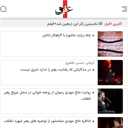
آخرین اخبار:
آقا نخستین زائر این اربعین شد+فیلم
چله زیارت عاشورا با ۴راهکارِ خاص
کربلایی حسین طاهری:
در مذاکراتی که رضایت رهبر را ندارد خبری نیست
روایت حاج مهدی رسولی از روضه خوانی در محل عروج رهبر
انقلاب
خاطره حاج مهدی سلحشور از توصیه های رهبر شهید انقلاب