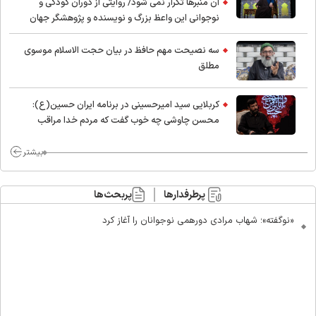
آن منبرها تکرار نمی شود/ روایتی از دوران کودکی و
نوجوانی این واعظ بزرگ و نویسنده و پژوهشگر جهان
اسلام
سه نصیحت مهم حافظ در بیان حجت الاسلام موسوی
مطلق
کربلایی سید امیر‌حسینی در برنامه ایران حسین(ع):
محسن چاوشی چه خوب گفت که مردم خدا مراقب
ماست/ مردم دهن تفرقه افکنان بزنند
بیشتر
پرطرفدارها
پربحث‌ها
«نوگفته»؛ شهاب مرادی دورهمی نوجوانان را آغاز کرد