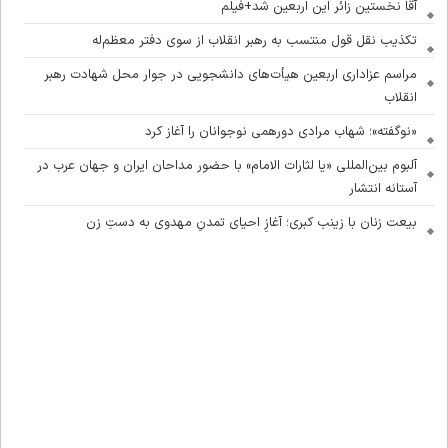
آقا نخستین زائر این اربعین شد+فیلم
تکذیب نقل قول منتسب به رهبر انقلاب از سوی دفتر معظم‌له
مراسم عزاداری اربعین هیأت‌های دانشجویی در جوار محل شهادت رهبر
انقلاب
«نوگفته»؛ شهاب مرادی دورهمی نوجوانان را آغاز کرد
آلبوم بین‌المللی «یا لثارات الامام» با حضور مداحان ایران و جهان عرب در
آستانه انتشار
بیعت زنان با زینب کبری؛ آغازِ احیای تمدنِ مهدوی به دستِ زن