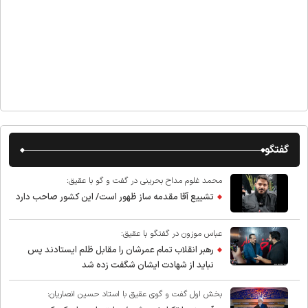
گفتگو
محمد غلوم مداح بحرینی در گفت و گو با عقیق:
تشییع آقا مقدمه ساز ظهور است/ این کشور صاحب دارد
عباس موزون در گفتگو با عقیق:
رهبر انقلاب تمام عمرشان را مقابل ظلم ایستادند پس
نباید از شهادت ایشان شگفت زده شد
بخش اول گفت و گوی عقیق با استاد حسین انصاریان: