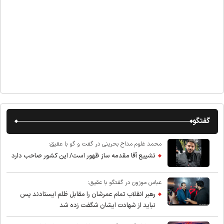
گفتگو
محمد غلوم مداح بحرینی در گفت و گو با عقیق:
تشییع آقا مقدمه ساز ظهور است/ این کشور صاحب دارد
عباس موزون در گفتگو با عقیق:
رهبر انقلاب تمام عمرشان را مقابل ظلم ایستادند پس
نباید از شهادت ایشان شگفت زده شد