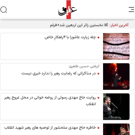
آخرین اخبار:
آقا نخستین زائر این اربعین شد+فیلم
چله زیارت عاشورا با ۴راهکارِ خاص
کربلایی حسین طاهری:
در مذاکراتی که رضایت رهبر را ندارد خبری نیست
روایت حاج مهدی رسولی از روضه خوانی در محل عروج رهبر
انقلاب
خاطره حاج مهدی سلحشور از توصیه های رهبر شهید انقلاب