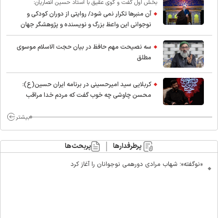
بخش اول گفت و گوی عقیق با استاد حسین انصاریان:
آن منبرها تکرار نمی شود/ روایتی از دوران کودکی و
نوجوانی این واعظ بزرگ و نویسنده و پژوهشگر جهان
اسلام
سه نصیحت مهم حافظ در بیان حجت الاسلام موسوی
مطلق
کربلایی سید امیر‌حسینی در برنامه ایران حسین(ع):
محسن چاوشی چه خوب گفت که مردم خدا مراقب
ماست/ مردم دهن تفرقه افکنان بزنند
بیشتر
پرطرفدارها
پربحث‌ها
«نوگفته»؛ شهاب مرادی دورهمی نوجوانان را آغاز کرد