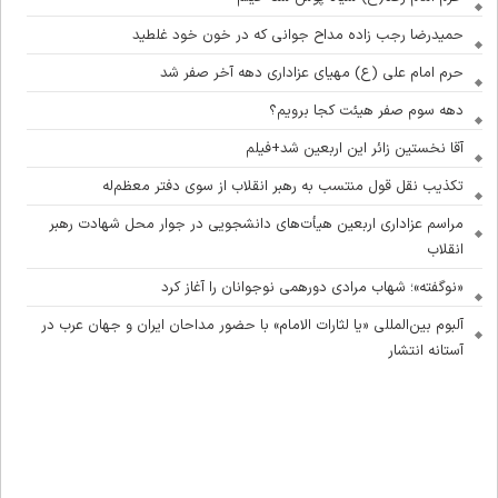
حمیدرضا رجب زاده مداح جوانی که در خون خود غلطید
حرم امام علی (ع) مهیای عزاداری دهه آخر صفر شد
دهه سوم صفر هیئت کجا برویم؟
آقا نخستین زائر این اربعین شد+فیلم
تکذیب نقل قول منتسب به رهبر انقلاب از سوی دفتر معظم‌له
مراسم عزاداری اربعین هیأت‌های دانشجویی در جوار محل شهادت رهبر
انقلاب
«نوگفته»؛ شهاب مرادی دورهمی نوجوانان را آغاز کرد
آلبوم بین‌المللی «یا لثارات الامام» با حضور مداحان ایران و جهان عرب در
آستانه انتشار