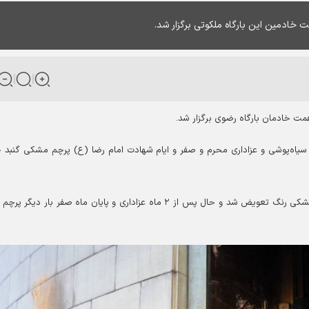
 خادمین این بارگاه ملکوتی برگزار شد.
مت خادمان بارگاه رضوی برگزار شد.
در طلوع سومین روز ماه ربیع الاول و پس از ۶۳ روز سیاه‌پوشی و عزاداری محرم و صفر و ایام شهادت امام رضا (ع) پرچم مشکی گنب
از ابتدای ماه محرم در آئینی پرچم سبز گنبد حرم با پرچم مشکی رنگ تعویض شد و حال پس از ۲ ماه عزاداری و پایان ماه صفر بار دیگ