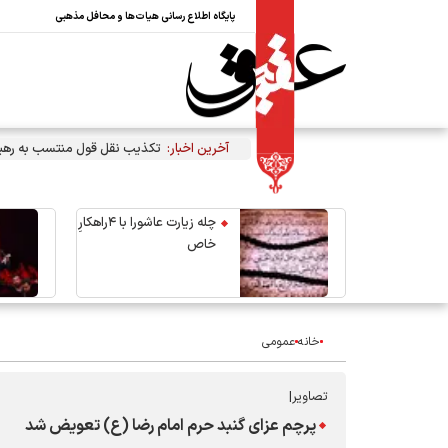
پایگاه اطلاع رسانی هیات‌ها و محافل مذهبی
آخرین اخبار:
تکذیب نقل قول منتسب به رهبر 
چله زیارت عاشورا با ۴راهکارِ
خاص
خانه
عمومی
تصاویر|
پرچم عزای گنبد حرم امام رضا (ع) تعویض شد