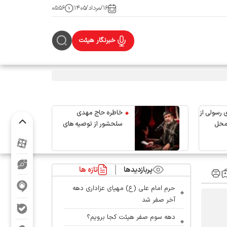
۱۶/مرداد/۱۴۰۵
۰۵:۵۶
خبرنگار هیئت
 رسولی از
خاطره حاج مهدی
محل
سلحشور از توصیه های
رهبر شهید انقلاب
پربازدیدها
تازه ها
حرم امام علی (ع) مهیای عزاداری دهه
آخر صفر شد
دهه سوم صفر هیئت کجا برویم؟