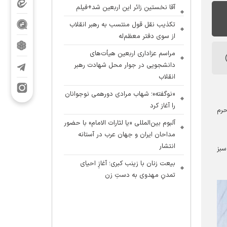
آقا نخستین زائر این اربعین شد+فیلم
تکذیب نقل قول منتسب به رهبر انقلاب
از سوی دفتر معظم‌له
مراسم عزاداری اربعین هیأت‌های
دانشجویی در جوار محل شهادت رهبر
انقلاب
«نوگفته»؛ شهاب مرادی دورهمی نوجوانان
را آغاز کرد
د حرم
آلبوم بین‌المللی «یا لثارات الامام» با حضور
مداحان ایران و جهان عرب در آستانه
انتشار
ر پرچم سبز
بیعت زنان با زینب کبری؛ آغازِ احیای
تمدنِ مهدوی به دستِ زن