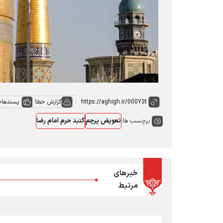
گزارش خطا
پسندها
0
برچسب ها:
تعویض پرچم
گنبد حرم امام رضا
خبرهای
مرتبط