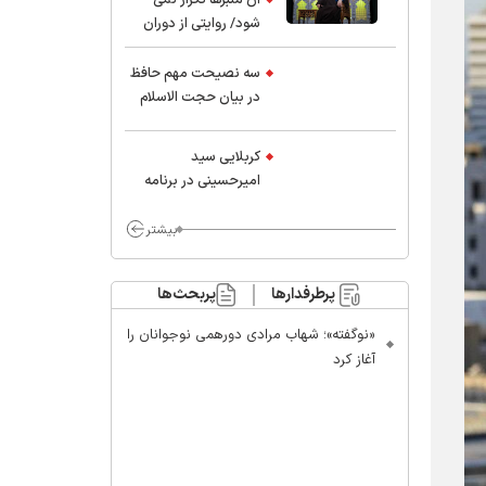
شود/ روایتی از دوران
کودکی و نوجوانی این
واعظ بزرگ و نویسنده و
سه نصیحت مهم حافظ
پژوهشگر جهان اسلام
در بیان حجت الاسلام
موسوی مطلق
کربلایی سید
امیر‌حسینی در برنامه
ایران حسین(ع):
محسن چاوشی چه
بیشتر
خوب گفت که مردم خدا
مراقب ماست/ مردم
پرطرفدارها
پربحث‌ها
دهن تفرقه افکنان بزنند
«نوگفته»؛ شهاب مرادی دورهمی نوجوانان را
آغاز کرد