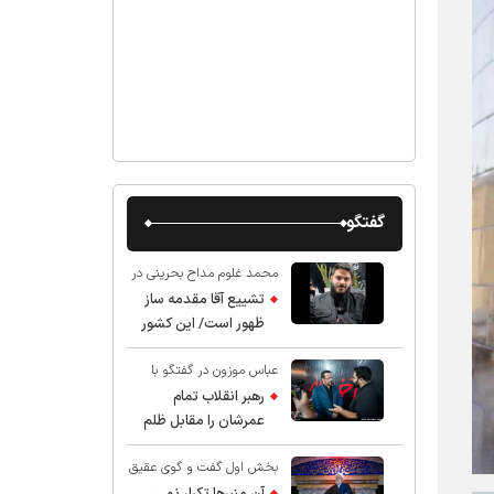
گفتگو
محمد غلوم مداح بحرینی در
گفت و گو با عقیق:
تشییع آقا مقدمه ساز
ظهور است/ این کشور
صاحب دارد
عباس موزون در گفتگو با
عقیق:
رهبر انقلاب تمام
عمرشان را مقابل ظلم
ایستادند پس نباید از
بخش اول گفت و گوی عقیق
شهادت ایشان شگفت
با استاد حسین انصاریان:
زده شد
آن منبرها تکرار نمی