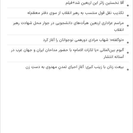
آقا نخستین زائر این اربعین شد+فیلم
تکذیب نقل قول منتسب به رهبر انقلاب از سوی دفتر معظم‌له
مراسم عزاداری اربعین هیأت‌های دانشجویی در جوار محل شهادت رهبر
انقلاب
«نوگفته»؛ شهاب مرادی دورهمی نوجوانان را آغاز کرد
آلبوم بین‌المللی «یا لثارات الامام» با حضور مداحان ایران و جهان عرب در
آستانه انتشار
بیعت زنان با زینب کبری؛ آغازِ احیای تمدنِ مهدوی به دستِ زن