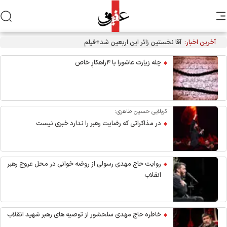
آخرین اخبار:
آقا نخستین زائر این اربعین شد+فیلم
چله زیارت عاشورا با ۴راهکارِ خاص
کربلایی حسین طاهری:
در مذاکراتی که رضایت رهبر را ندارد خبری نیست
روایت حاج مهدی رسولی از روضه خوانی در محل عروج رهبر
انقلاب
خاطره حاج مهدی سلحشور از توصیه های رهبر شهید انقلاب