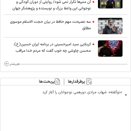
آن منبرها تکرار نمی شود/ روایتی از دوران کودکی و
نوجوانی این واعظ بزرگ و نویسنده و پژوهشگر جهان
اسلام
سه نصیحت مهم حافظ در بیان حجت الاسلام موسوی
مطلق
کربلایی سید امیر‌حسینی در برنامه ایران حسین(ع):
محسن چاوشی چه خوب گفت که مردم خدا مراقب
ماست/ مردم دهن تفرقه افکنان بزنند
بیشتر
پرطرفدارها
پربحث‌ها
«نوگفته»؛ شهاب مرادی دورهمی نوجوانان را آغاز کرد