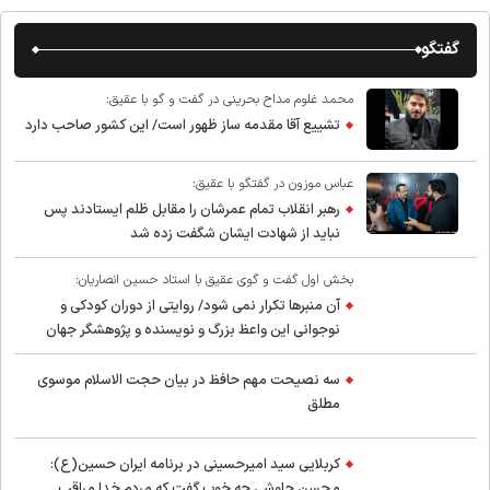
گفتگو
محمد غلوم مداح بحرینی در گفت و گو با عقیق:
تشییع آقا مقدمه ساز ظهور است/ این کشور صاحب دارد
عباس موزون در گفتگو با عقیق:
رهبر انقلاب تمام عمرشان را مقابل ظلم ایستادند پس
نباید از شهادت ایشان شگفت زده شد
بخش اول گفت و گوی عقیق با استاد حسین انصاریان:
آن منبرها تکرار نمی شود/ روایتی از دوران کودکی و
نوجوانی این واعظ بزرگ و نویسنده و پژوهشگر جهان
اسلام
سه نصیحت مهم حافظ در بیان حجت الاسلام موسوی
مطلق
کربلایی سید امیر‌حسینی در برنامه ایران حسین(ع):
محسن چاوشی چه خوب گفت که مردم خدا مراقب