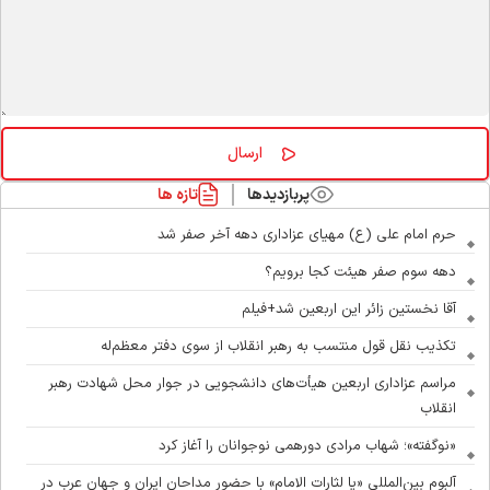
پربازدیدها
تازه ها
حرم امام علی (ع) مهیای عزاداری دهه آخر صفر شد
دهه سوم صفر هیئت کجا برویم؟
آقا نخستین زائر این اربعین شد+فیلم
تکذیب نقل قول منتسب به رهبر انقلاب از سوی دفتر معظم‌له
مراسم عزاداری اربعین هیأت‌های دانشجویی در جوار محل شهادت رهبر
انقلاب
«نوگفته»؛ شهاب مرادی دورهمی نوجوانان را آغاز کرد
آلبوم بین‌المللی «یا لثارات الامام» با حضور مداحان ایران و جهان عرب در