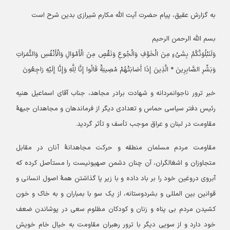
به گزارش عقیق، پیام حضرت آیت الله مکارم شیرازی بدین شرح است
بسم الله الرحمن الرحیم
وَلَنَبْلُوَنَّکُمْ بِشَیْءٍ مِنَ الْخَوْفِ وَالْجُوعِ وَنَقْصٍ مِنَ الْأَمْوَالِ وَالْأَنْفُسِ وَالثَّمَرَاتِ
وَبَشِّرِ الصَّابِرِینَ * الَّذِینَ إِذَا أَصَابَتْهُمْ مُصِیبَةٌ قَالُوا إِنَّا لِلَّهِ وَإِنَّا إِلَیْهِ رَاجِعُونَ
خبر ترور ناجوانمردانه و شهادت برادر مجاهد، جناب آقای اسماعیل هنیه
رئیس دفتر سیاسی حماس و تعدادی دیگر از فرماندهان و مجاهدان جبهۀ
مقاومت در لبنان و عراق موجب تأسف و تأثر گردید.
مقاومت مردم مسلمان منطقه و حرکت مجاهدانۀ آنان در مقابل
متجاوزان و اشغالگران، آن چنان دشمن صهیونیست را مستأصل کرده که
آبروی دروغین خود را بر باد داده و با زیر پا گذاشتن همۀ اصول انسانی و
قوانین بین المللی و بشردوستانه، از یک سو با بمباران و به خاک و خون
کشیدن مردم بی پناه و زنان و کودکان مظلوم سعی در پوشاندن ضعف
خود دارد و از سویی دیگر با ترور رهبران مقاومت به خیال خام خویش