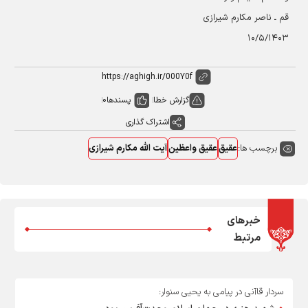
قم ـ ناصر مکارم شیرازی
۱۰/۵/۱۴۰۳
گزارش خطا
پسندها
0
اشتراک گذاری
برچسب ها:
عقیق
عقیق واعظین
آیت الله مکارم شیرازی
خبرهای
مرتبط
سردار قاآنی در پیامی به یحیی سنوار: