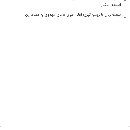
آستانه انتشار
بیعت زنان با زینب کبری؛ آغازِ احیای تمدنِ مهدوی به دستِ زن