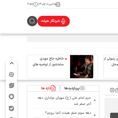
۱۵/مرداد/۱۴۰۵
۲۱:۵۷
خبرنگار هیئت
 رسولی از
خاطره حاج مهدی
محل
سلحشور از توصیه های
رهبر شهید انقلاب
پربازدیدها
تازه ها
حرم امام علی (ع) مهیای عزاداری دهه
آخر صفر شد
دهه سوم صفر هیئت کجا برویم؟