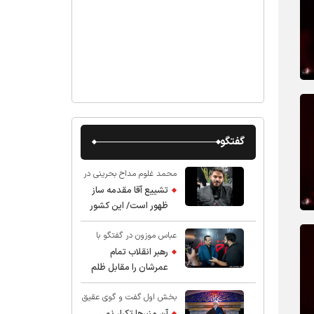
گفتگو
محمد غلوم مداح بحرینی در
گفت و گو با عقیق:
تشییع آقا مقدمه ساز
ظهور است/ این کشور
صاحب دارد
عباس موزون در گفتگو با
عقیق:
رهبر انقلاب تمام
عمرشان را مقابل ظلم
ایستادند پس نباید از
بخش اول گفت و گوی عقیق
شهادت ایشان شگفت
با استاد حسین انصاریان:
زده شد
آن منبرها تکرار نمی