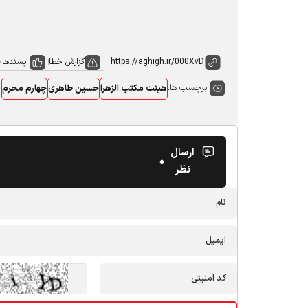
گزارش خطا
پسندها
0
برچسب ها:
هیئت مکتب الزهرا
حسین طاهری
چهارم محرم
ارسال
نظر