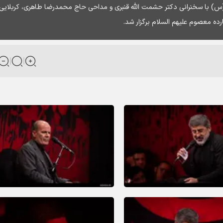
س) با سخنرانی دکتر حشمت الله قنبری و مداحی حاج محمدرضا طاهری، کربلایی
ه معصوم علیهم‌ السلام برگزار شد.