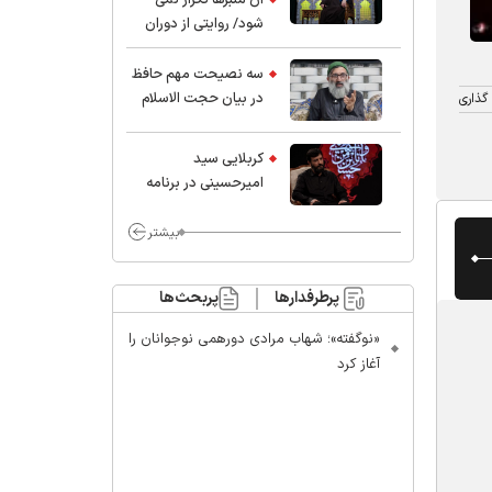
شود/ روایتی از دوران
کودکی و نوجوانی این
واعظ بزرگ و نویسنده و
سه نصیحت مهم حافظ
پژوهشگر جهان اسلام
در بیان حجت الاسلام
گذاری
موسوی مطلق
کربلایی سید
امیر‌حسینی در برنامه
ایران حسین(ع):
محسن چاوشی چه
بیشتر
خوب گفت که مردم خدا
مراقب ماست/ مردم
پرطرفدارها
پربحث‌ها
دهن تفرقه افکنان بزنند
«نوگفته»؛ شهاب مرادی دورهمی نوجوانان را
آغاز کرد