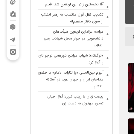
آقا نخستین زائر این اربعین شد+فیلم
تکذیب نقل قول منتسب به رهبر انقلاب
از سوی دفتر معظم‌له
مراسم عزاداری اربعین هیأت‌های
دانشجویی در جوار محل شهادت رهبر
انقلاب
«نوگفته»؛ شهاب مرادی دورهمی نوجوانان
را آغاز کرد
آلبوم بین‌المللی «یا لثارات الامام» با حضور
مداحان ایران و جهان عرب در آستانه
انتشار
بیعت زنان با زینب کبری؛ آغازِ احیای
تمدنِ مهدوی به دستِ زن