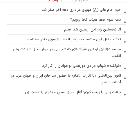
حرم امام علی (ع) مهیای عزاداری دهه آخر صفر شد
دهه سوم صفر هیئت کجا برویم؟
آقا نخستین زائر این اربعین شد+فیلم
تکذیب نقل قول منتسب به رهبر انقلاب از سوی دفتر معظم‌له
مراسم عزاداری اربعین هیأت‌های دانشجویی در جوار محل شهادت رهبر
انقلاب
«نوگفته»؛ شهاب مرادی دورهمی نوجوانان را آغاز کرد
آلبوم بین‌المللی «یا لثارات الامام» با حضور مداحان ایران و جهان عرب در
آستانه انتشار
بیعت زنان با زینب کبری؛ آغازِ احیای تمدنِ مهدوی به دستِ زن