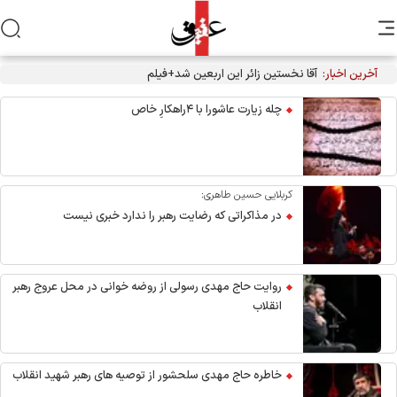
آخرین اخبار:
آقا نخستین زائر این اربعین شد+فیلم
چله زیارت عاشورا با ۴راهکارِ خاص
کربلایی حسین طاهری:
در مذاکراتی که رضایت رهبر را ندارد خبری نیست
روایت حاج مهدی رسولی از روضه خوانی در محل عروج رهبر
انقلاب
خاطره حاج مهدی سلحشور از توصیه های رهبر شهید انقلاب