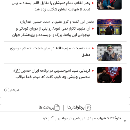
رهبر انقلاب تمام عمرشان را مقابل ظلم ایستادند پس
نباید از شهادت ایشان شگفت زده شد
بخش اول گفت و گوی عقیق با استاد حسین انصاریان:
آن منبرها تکرار نمی شود/ روایتی از دوران کودکی و
نوجوانی این واعظ بزرگ و نویسنده و پژوهشگر جهان
اسلام
سه نصیحت مهم حافظ در بیان حجت الاسلام موسوی
مطلق
کربلایی سید امیر‌حسینی در برنامه ایران حسین(ع):
محسن چاوشی چه خوب گفت که مردم خدا مراقب
ماست/ مردم دهن تفرقه افکنان بزنند
بیشتر
پرطرفدارها
پربحث‌ها
«نوگفته»؛ شهاب مرادی دورهمی نوجوانان را آغاز کرد