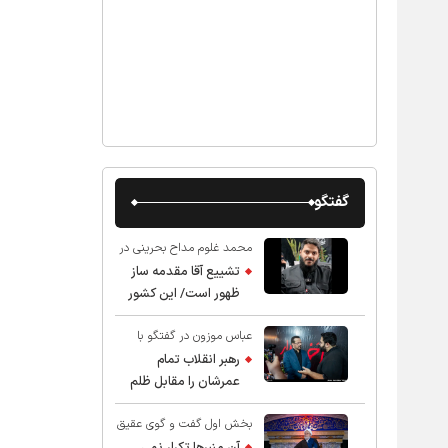
گفتگو
محمد غلوم مداح بحرینی در
گفت و گو با عقیق:
تشییع آقا مقدمه ساز
ظهور است/ این کشور
صاحب دارد
عباس موزون در گفتگو با
عقیق:
رهبر انقلاب تمام
عمرشان را مقابل ظلم
ایستادند پس نباید از
بخش اول گفت و گوی عقیق
شهادت ایشان شگفت
با استاد حسین انصاریان:
زده شد
آن منبرها تکرار نمی