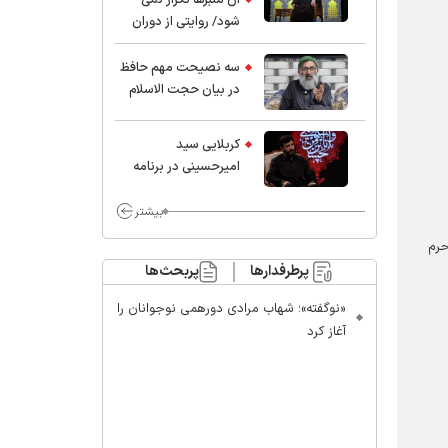
شود/ روایتی از دوران
کودکی و نوجوانی این
واعظ بزرگ و نویسنده و
سه نصیحت مهم حافظ
پژوهشگر جهان اسلام
در بیان حجت الاسلام
موسوی مطلق
کربلایی سید
امیر‌حسینی در برنامه
ایران حسین(ع):
محسن چاوشی چه
بیشتر
خوب گفت که مردم خدا
یح حرم
مراقب ماست/ مردم
پرطرفدارها
پربحث‌ها
دهن تفرقه افکنان بزنند
«نوگفته»؛ شهاب مرادی دورهمی نوجوانان را
آغاز کرد