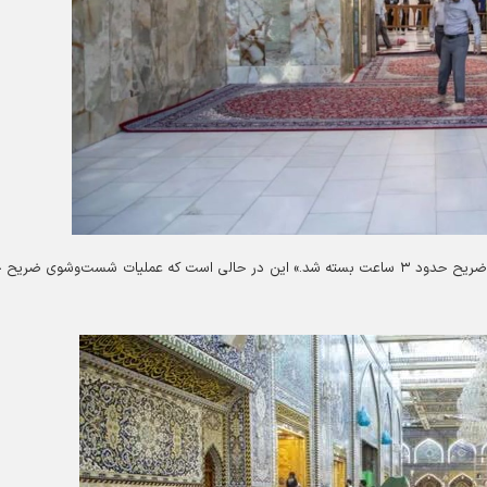
خادم حرم عباسی شیخ حامد می‌گوید که «درهای ورودی به ضریح حدود ۳ ساعت بسته شد.» این در حالی است که عملیات شست‌وشوی ضر