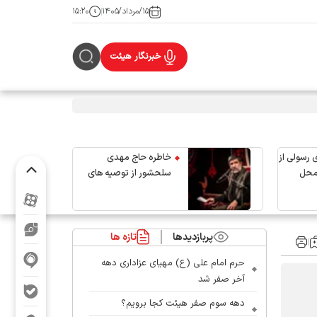
۱۵/مرداد/۱۴۰۵
۱۵:۲۰
خبرنگار هیئت
 رسولی از
خاطره حاج مهدی
محل
سلحشور از توصیه های
رهبر شهید انقلاب
پربازدیدها
تازه ها
حرم امام علی (ع) مهیای عزاداری دهه
آخر صفر شد
دهه سوم صفر هیئت کجا برویم؟