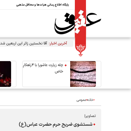
پایگاه اطلاع رسانی هیات‌ها و محافل مذهبی
آخرین اخبار:
آقا نخستین زائر این اربعین شد
چله زیارت عاشورا با ۴راهکارِ
خاص
خانه
عمومی
تصاویر|
شستشوی ضریح حرم حضرت عباس(ع)