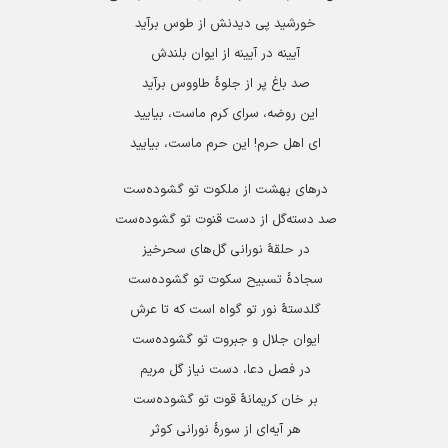
خورشید پی دیدنش از طوس برآید
آیینه در آیینه از ایوان بلندش
صد باغ پر از جلوۀ طاووس برآید
این روضه، سرای کرم ماست، بیایید
ای اهل حرم! این حرم ماست، بیایید
درهای بهشت از ملکوت تو گشوده‌ست
صد دسته‌گل از دست قنوت تو گشوده‌ست
در حلقۀ نورانی گل‌های سحرخیز
سجادۀ تسبیح سکوت تو گشوده‌ست
گلدستۀ نور تو گواه است که تا عرش
ایوان جلال و جبروت تو گشوده‌ست
در فصل دعا، دست نیاز گل مریم
بر خان کریمانۀ قوت تو گشوده‌ست
هر آیه‌ای از سورۀ نورانی کوثر