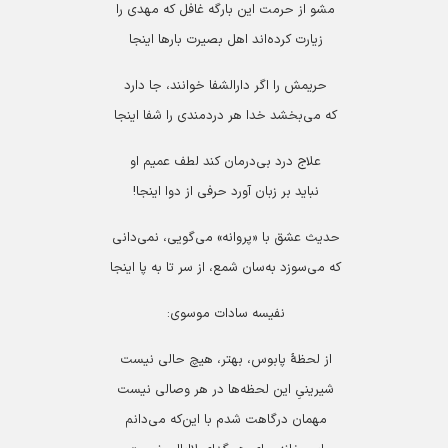
مشو از حرمت این بارگه غافل که مهدی را
زیارت کرده‌اند اهل بصیرت بارها اینجا
حریمش را اگر دارالشفا خوانند، جا دارد
که می‌بخشد خدا هر دردمندی را شفا اینجا
علاج درد بی‌درمان کند لطف عمیم او
نباید بر زبان آورد حرفی از دوا اینجا!
حدیث‌ عشق‌ با «پروانه‌» می‌گویی،‌ نمی‌دانی‌
که‌ می‌سوزد به‌سان‌ شمع،‌ از سر تا به پا اینجا
نفیسه سادات موسوی:
از لحظۀ پابوس، بهتر، هيچ حالی نيست
شيرينیِ اين لحظه‌ها در هر وصالی نيست
مهمان درگاهت شدم با اين‌كه می‌دانم