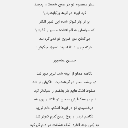
عطر معصوم تو در صبح شبستان پیچید
كرد آیینه در آیینه پرآوازه‌ترش!
پر از آواز كبوتر شده این شهر انگار
كه خراسان به قم افتاده مسیر و گذرش!
بی‌گمان دور ضریح تو نمی‌گردانند
هركه چون دانۀ اسپند نسوزد جگرش!
حسین عباسپور:
نگاهم مملو از آیینه شد، لبریز باور شد
دو چشم محو در آیینه‌هایت، ناگهان تر شد
سقوط اشک‌هایم بار بغضم را سبک‌تر کرد
دلم بر سنگ‌فرش صحن تو افتاد و پرپر شد
درخشیدی تو در آیینۀ اشکم، دلم لرزید
نگاهم کردی و روح زمین‌گیرم کبوتر شد
به یُمن چند قطره اشک عشقت در دلم گل کرد