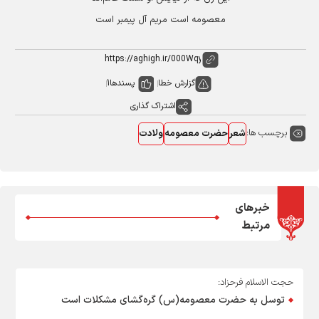
معصومه است مریم آل پیمبر است
گزارش خطا
پسندها
1
اشتراک گذاری
برچسب ها:
شعر
حضرت معصومه
ولادت
خبرهای
مرتبط
حجت الاسلام فرحزاد:
توسل به حضرت معصومه(س) گره‌گشای مشکلات است