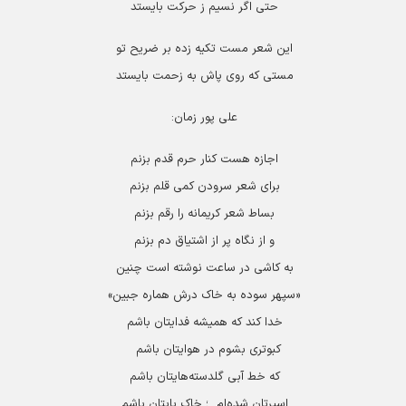
حتی اگر نسیم ز حرکت بایستد
این شعر مست تکیه زده بر ضریح تو
مستی که روی پاش به زحمت بایستد
علی پور زمان:
اجازه هست کنار حرم قدم بزنم
برای شعر سرودن کمی قلم بزنم
بساط شعر کریمانه را رقم بزنم
و از نگاه پر از اشتیاق دم بزنم
به کاشی در ساعت نوشته است چنین
«سپهر سوده به خاک درش هماره جبین»
خدا کند که همیشه فدایتان باشم
کبوتری بشوم در هوایتان باشم
که خط آبی گلدسته‌هایتان باشم
اسیرتان شده‌ام...؛ خاک پایتان باشم