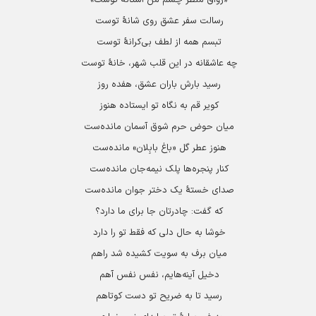
رسالت سفر عشق روی شانۀ توست
تبسم همه از لطف بی‌کرانۀ توست
چه عاشقانه در این قلب شهر، خانۀ توست
رسید بارش باران عشق، هفده روز
کویر قم به نگاه تو ایستاده هنوز
میان حوض حرم شوق آسمان مانده‌ست
هنوز عطر گل «باغ بابِلان» مانده‌ست
کنار پنجره‌ها پلک نیمه‌جان مانده‌ست
صدای خستۀ یک دختر جوان مانده‌ست
که گفت: چادرتان جا برای ما دارد؟
خوشا به حال دلی که فقط تو را دارد
میان برف به سویت کشیده شد راهم
دخیل آینه‌هایم، نفس نفس آهم
رسید تا به ضریح تو دست کوتاهم