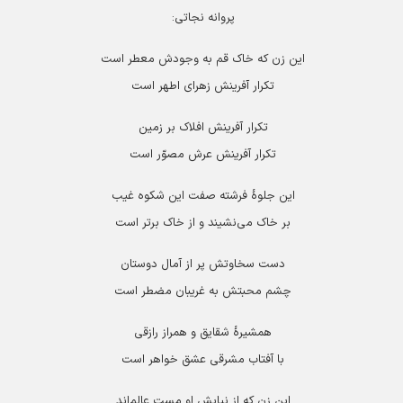
پروانه نجاتی:
این زن که خاک قم به وجودش معطر است
تکرار آفرینش زهرای اطهر است
تکرار آفرینش افلاک بر زمین
تکرار آفرینش عرش مصوّر است
این جلوۀ فرشته صفت این شکوه غیب
بر خاک می‌نشیند و از خاک برتر است
دست سخاوتش پر از آمال دوستان
چشم محبتش به غریبان مضطر است
همشیرۀ شقایق و همراز رازقی
با آفتاب مشرقی عشق خواهر است
این زن که از نیایش او مست عالم‌اند