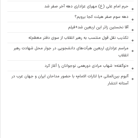
حرم امام علی (ع) مهیای عزاداری دهه آخر صفر شد
دهه سوم صفر هیئت کجا برویم؟
آقا نخستین زائر این اربعین شد+فیلم
تکذیب نقل قول منتسب به رهبر انقلاب از سوی دفتر معظم‌له
مراسم عزاداری اربعین هیأت‌های دانشجویی در جوار محل شهادت رهبر
انقلاب
«نوگفته»؛ شهاب مرادی دورهمی نوجوانان را آغاز کرد
آلبوم بین‌المللی «یا لثارات الامام» با حضور مداحان ایران و جهان عرب در
آستانه انتشار