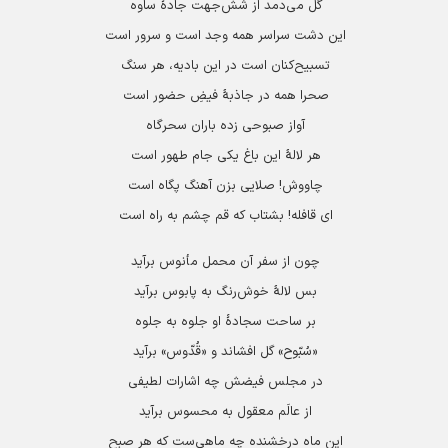
گل می‌دمد از شش‌جهت جادۀ ساوه
این دشت سراسر همه وجد است و سرور است
تسبیح‌کنان است در این بادیه، هر سنگ
صحرا همه در جاذبۀ فیضِ حضور است
آواز صبوحی زده باران سحرگاه
هر لالۀ این باغ یکی جام طهور است
چاووش! صلایی بزن آهنگ پگاه است
ای قافله! بشتاب که قم چشم به راه است
چون از سفر آن محمل مأنوس برآید
بس لالۀ خوش‌رنگ به پابوس برآید
بر ساحت سجادۀ او جلوه به جلوه
«سُبّوح» گل افشاند و «قُدّوس» برآید
در مجلس فیضش چه اشارات لطیفی
از عالَم معقول به محسوس برآید
این ماه درخشنده چه ماهی‌ست که هر صبح