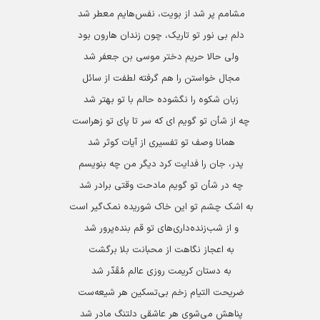
مشامم پر شد از بویت، نفس‌هایم معطر شد
دلم بی نور تو تاریک، چون زندان هارون بود
ولی حالا حریم دختر موسی بن جعفر شد
مجال خواستن را هم گرفته لطفت از سائل
زبان شکوه را نگشوده حالم با تو بهتر شد
چه از شأن تو گویم ای که سر تا پای تو زهراست
همانا وصف تو تفسیری از آیات کوثر شد
پدر، جان را فدایت کرد دیگر من چه بنویسم
چه در شأن تو گویم مادحت وقتی برادر شد
به اشک چشم تو این خاک شوریده نمک‌گیر است
و از شب‌زنده‌داری‌های تو قم بنده‌پرور شد
به اعجاز نگاهت از محبانت بلا برگشت
به دستان کریمت روزی عالم مُقَدّر شد
ضریحت التیام زخم بی‌تسکین هر شیعه‌ست
پناهش می‌شوی هر عاشقی دلتنگ مادر شد