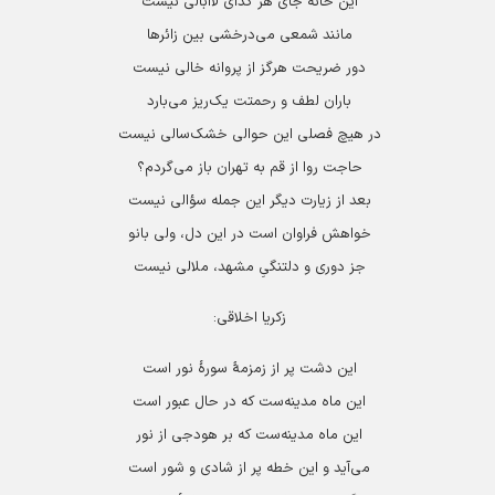
اين خانه جای هر گدای لاابالی نيست
مانند شمعی می‌درخشی بين زائرها
دور ضريحت هرگز از پروانه خالی نيست
باران لطف و رحمتت يک‌ريز می‌بارد
در هيچ فصلی اين حوالی خشک‌سالی نيست
حاجت روا از قم به تهران باز می‌گردم؟
بعد از زيارت ديگر اين جمله سؤالی نیست
خواهش فراوان است در این دل، ولی بانو
جز دوری و دلتنگیِ مشهد، ملالی نيست
زکریا اخلاقی:
این دشت پر از زمزمۀ سورۀ نور است
این ماه مدینه‌ست که در حال عبور است
این ماه مدینه‌ست که بر هودجی از نور
می‌آید و این خطه پر از شادی و شور است