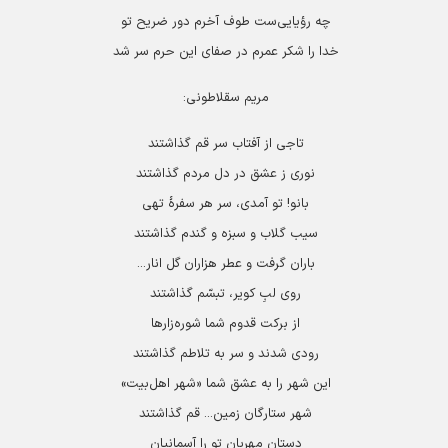
چه رؤیایی‌ست طوف آخرم دور ضریح تو
خدا را شکر عمرم در صفای این حرم سر شد
مریم سقلاطونی:
تاجی از آفتاب سر قم گذاشتند
نوری ز عشق در دل مردم گذاشتند
بانو! تو آمدی، سر هر سفرۀ تهی
سیب گلاب و سبزه و گندم گذاشتند
باران گرفت و عطر هزاران گل انار...
روی لبِ کویر، تبسّم گذاشتند
از برکت قدوم شما شوره‌زارها
رودی شدند و سر به تلاطم گذاشتند
این شهر را به عشق شما «شهر اهل‌بیت»
شهر ستارگان زمین... قم گذاشتند
دستان مهربان تو را آسمانیان