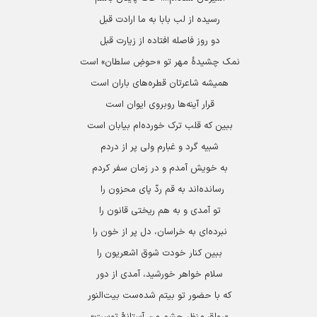
رسیده از لب بابا به ما ارادت قبل
دو روز فاصله افتاده از زیارت قبل
نمک چشیدۀ مهر تو «حوضِ سلطان» است
همیشه شاعرتان قطره‌های باران است
قرار آینه‌ها روبروی ایوان است
ببین که قلب ترک خورده‌ام بیابان است
شبیه گرد و غبارم ولی پر از دردم
به خویش آمدم و در زمان سفر کردم
رسانده‌اند به قم ردّ پای محزون را
تو آمدی و به هم ریختی قانون را
نبرده‌ای به خراسان، دل پر از خون را
ببین کنار خودت شوق اشعریون را
سلام خواهر خورشید، آمدی از دور
که با حضور تو بیتم شده‌ست بیت‌النور
«رواق منظر چشم من آستانۀ توست»