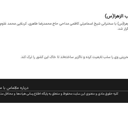
ه اول محرم الحرام ۱۴۴۸ در هیئت مکتب الزهرا(س) با سخنرانی شیخ اسماعیلی کاظمی مداحی حاج محمدرضا طاهری، کربلایی محمد غلو
ار شد.
رینی وی را سلب تابعیت کرده و ناگزیر ساخته‌اند تا خاک این کشور را ترک کند.
درباره ما
تماس با ما
کلیه حقوق مادی و معنوی این سایت محفوظ و متعلق به پایگاه اطلاع رسانی هیات‌ها و محافل مذهبی