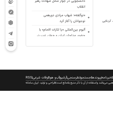
دانشجویی در جوار محل شهادت رهبر
انقلاب
«نوگفته»؛ شهاب مرادی دورهمی
م، کربلایی
نوجوانان را آغاز کرد
آلبوم بین‌المللی «یا لثارات الامام» با
حضور مداحان ایران و جهان عرب در
آستانه انتشار
بیعت زنان با زینب کبری؛ آغازِ احیای
تمدنِ مهدوی به دستِ زن
خبرنامه
پیوندها
جستجو
نظرسنجی
آرشیو
آب‌و هوا
اوقات شرعی
RSS
 می‌باشد واستفاده از آن با ذکر منبع بلامانع است.
طراحی و تولید:
ایران سامانه