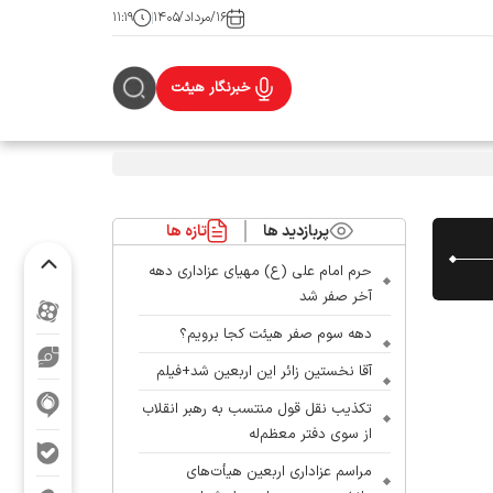
۱۶/مرداد/۱۴۰۵
۱۱:۱۹
خبرنگار هیئت
پربازدید ها
تازه ها
حرم امام علی (ع) مهیای عزاداری دهه
آخر صفر شد
دهه سوم صفر هیئت کجا برویم؟
آقا نخستین زائر این اربعین شد+فیلم
تکذیب نقل قول منتسب به رهبر انقلاب
از سوی دفتر معظم‌له
مراسم عزاداری اربعین هیأت‌های