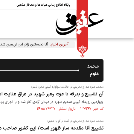
پایگاه اطلاع رسانی هیات‌ها و محافل مذهبی
آخرین اخبار:
آقا نخستین زائر این اربعین شد
محمد
غلوم
محمد غلوم مداح بحرینی در حاشیه سوگواره آیینی محرم شهر:
آن تشییع و بدرقه با عزت رهبر شهید در عراق عنایت ا
چهارمین رویداد آیینی «محرم شهر» در میدان آزادی آغاز شد و با اجرای برنامه های مختلف تا
کد خبر: ۱۳۷۲۹۷ تاریخ انتشار : ۱۴۰۵/۰۴/۳۰
محمد غلوم مداح بحرینی در گفت و گو با عقیق:
تشییع آقا مقدمه ساز ظهور است/ این کشور صاحب دا