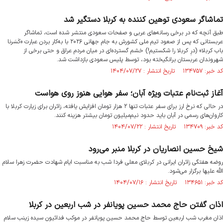
تماشاگر سعودی توهین کننده به کربلا دستگیر شد
طبق آنچه که در برخی رسانه‌های عربی و صفحات سعودی منتشر شده است، تماشاگر
عربستانی که پس از صعود تیم ملی کشورش به جام جهانی ۲۰۲۶ با به‌کار بردن عبارت «کَسَرنا
باب کربلا» (درِ کربلا را شکستیم!) خشم گسترده‌ای در میان مردم عراق و حتی برخی از
شهروندان عربستان برانگیخته بود، توسط پلیس سعودی بازداشت شد.
کد خبر: ۱۳۴۷۵۷ تاریخ انتشار : ۱۴۰۴/۰۷/۲۷
آغاز ثبت‌نام عتبات ویژه آبان؛ سفر هوایی هنوز روی هواست
در حالی که نرخ ارز برای سفر عتبات تنها ۲ هزار تومان افزایش یافته، زائران برای زیارت کربلا با
کاروان‌های رسمی در آبان باید حدود نیم‌میلیون تومان بیشتر هزینه کنند.
کد خبر: ۱۳۴۷۰۹ تاریخ انتشار : ۱۴۰۴/۰۷/۲۲
شیخ حسین انصاریان در کربلا منبر می‌رود
روضه هفتگی زائران ایرانی در کربلای معلی فردا شب به مناسبت ایام شهادت حضرت زهرا سلام
الله علیها برگزار می‌شود.
کد خبر: ۱۳۴۶۵۱ تاریخ انتشار : ۱۴۰۴/۰۷/۱۶
اذان گفتن حاج محمد حسین پویانفر در شب اربعین در کربلا
اذان مغرب شب اربعین توسط حاج محمد حسین پویانفر در موکب فدائیون سیده زینب سلام