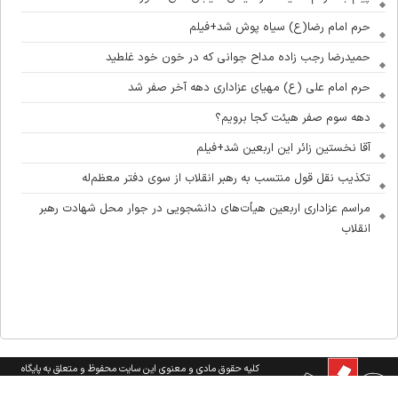
حرم امام رضا(ع) سیاه پوش شد+فیلم
حمیدرضا رجب زاده مداح جوانی که در خون خود غلطید
حرم امام علی (ع) مهیای عزاداری دهه آخر صفر شد
دهه سوم صفر هیئت کجا برویم؟
آقا نخستین زائر این اربعین شد+فیلم
تکذیب نقل قول منتسب به رهبر انقلاب از سوی دفتر معظم‌له
مراسم عزاداری اربعین هیأت‌های دانشجویی در جوار محل شهادت رهبر
انقلاب
کلیه حقوق مادی و معنوی این سایت محفوظ و متعلق به پایگاه
اطلاع رسانی هیات‌ها و محافل مذهبی می‌باشد واستفاده از آن با ذکر