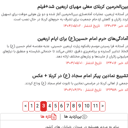
بین‌الحرمین کربلای معلی مهیای اربعین شد+فیلم
در آستانه اربعین، عملیات آماده‌سازی بین‌الحرمین آغاز شده و دو پل هوایی موقت برای تسهیل
تردد زائران و کاهش ازدحام جمعیت برای تشرف به حرم‌های کربلا در حال نصب است.
کد خبر: ۱۳۴۰۳۴ تاریخ انتشار : ۱۴۰۴/۰۵/۰۲
آمادگی‌های حرم امام حسین(ع) برای ایام اربعین
در آستانه فرا رسیدن موسم باشکوه زیارت اربعین حسینی، عتبه مقدسه امام حسین (ع) با
اتخاذ تدابیر گسترده و برنامه‌ریزی دقیق، تلاش می‌کند تا خدماتی شایسته و منطبق با نیازهای
میلیونی زائران از ملیت‌ها و زبان‌های مختلف ارائه دهد.
کد خبر: ۱۳۴۰۱۶ تاریخ انتشار : ۱۴۰۴/۰۵/۰۱
تشییع نمادین پیکر امام سجاد (ع) در کربلا + عکس
جمعی از اهالی کربلا در مراسمی نمادین با تابوت امام سجاد (ع) وداع کردند.
کد خبر: ۱۳۳۹۸۹ تاریخ انتشار : ۱۴۰۴/۰۴/۳۰
<
1
2
3
4
5
6
7
8
9
10
11
>
پربازدید ها
تازه ها
پیام به مردم همیشه در میدان خیابان های کشور