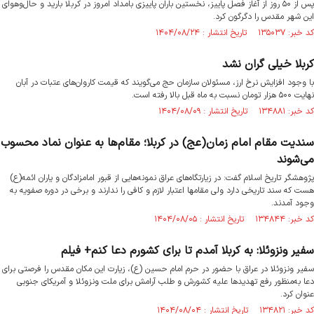
پس از ۵۰ روز از آغاز فصل پاییز، نخستین باران پاییزی بامداد امروز در کربلا بارید و حال‌وهوای
این شهر مقدس را دگرگون کرد.
کد خبر: ۱۳۵۰۳۷ تاریخ انتشار : ۱۴۰۴/۰۸/۲۴
کربلا خیلی گران نشد
با وجود افزایش نرخ ارز، مسئولان سازمان حج می‌گویند که قیمت‌ کاروان‌های عتبات در آبان
نهایت ۵۰۰ هزار تومان نسبت به ماه قبل بالا رفته است.
کد خبر: ۱۳۴۸۸۱ تاریخ انتشار : ۱۴۰۴/۰۸/۰۹
سندیت مقام امام زمان(عج) در کربلا؛ مقام‌ها به عنوان نماد محسوب
می‌شوند
پژوهشگر تاریخ اسلام گفت: در زیارتگاه‌های عراق نمونه‌هایی از قبور امامزادگان و یاران ائمه(ع)
هست که سند تاریخی دارد ولی مقامها اعتبار لازم و کافی را ندارند و برخی در دوره صفویه به
وجود آمدند.
کد خبر: ۱۳۴۸۴۴ تاریخ انتشار : ۱۴۰۴/۰۸/۰۵
سفیر ونزوئلا: به کربلا آمدم تا برای کشورم دعا کنم+ فیلم
سفیر ونزوئلا در عراق با حضور در حرم امام حسین (ع)، زیارت این مکان مقدس را فرصتی برای
دعا به‌منظور رفع تهدیدها علیه کشورش و طلب آرامش برای ملت ونزوئلا و آمریکای جنوبی
عنوان کرد.
کد خبر: ۱۳۴۸۲۱ تاریخ انتشار : ۱۴۰۴/۰۸/۰۴