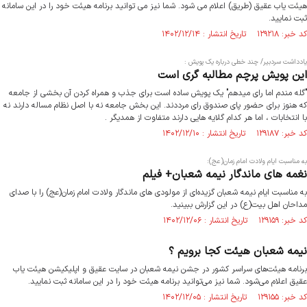
هیئت یاب عقیق (طریق) اعلام می شود. شما نیز می توانید برنامه هیئت خود را در این سامانه
ثبت نمایید.
کد خبر: ۱۲۹۲۱۸ تاریخ انتشار : ۱۴۰۲/۱۲/۱۴
یادداشت سردبیر/ چند خطی درباره یک پویش :
این پویش پرچم مطالبه گری است
"گله مندم اما رای میدهم" یک پویش ساده است برای جذب و همراه کردن آن بخشی از جامعه
که هنوز برای حضور پای صندوق رای مرددند. این بخش جامعه نه با اصل نظام مساله دارند نه
با انتخابات ، اما هر کدام گلایه هایی دارند متفاوت از همدیگر .
کد خبر: ۱۲۹۱۸۷ تاریخ انتشار : ۱۴۰۲/۱۲/۱۰
به مناسبت ایام ولادت امام زمان(عج):
نغمه های ماندگار نیمه شعبان+ فیلم
به مناسبت ایام نیمه شعبان گزیده‌ای از مولودی های ماندگار ولادت امام زمان(عج) را با صدای
مداحان اهل بیت(ع) در این گزارش ببینید.
کد خبر: ۱۲۹۱۵۹ تاریخ انتشار : ۱۴۰۲/۱۲/۰۶
نیمه شعبان هیئت کجا برویم ؟
برنامه هیئت‌های سراسر کشور در جشن نیمه شعبان در سایت عقیق و اپلیکیشن هیئت یاب
عقیق اعلام می‌شود. شما نیز می‌توانید برنامه هیئت خود را در این سامانه ثبت نمایید.
کد خبر: ۱۲۹۱۵۵ تاریخ انتشار : ۱۴۰۲/۱۲/۰۵