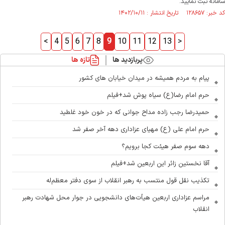
سامانه ثبت نمایید.
کد خبر: ۱۲۸۶۵۷ تاریخ انتشار : ۱۴۰۲/۱۰/۱۱
<
4
5
6
7
8
9
10
11
12
13
>
پربازدید ها
تازه ها
پیام به مردم همیشه در میدان خیابان های کشور
حرم امام رضا(ع) سیاه پوش شد+فیلم
حمیدرضا رجب زاده مداح جوانی که در خون خود غلطید
حرم امام علی (ع) مهیای عزاداری دهه آخر صفر شد
دهه سوم صفر هیئت کجا برویم؟
آقا نخستین زائر این اربعین شد+فیلم
تکذیب نقل قول منتسب به رهبر انقلاب از سوی دفتر معظم‌له
مراسم عزاداری اربعین هیأت‌های دانشجویی در جوار محل شهادت رهبر
انقلاب