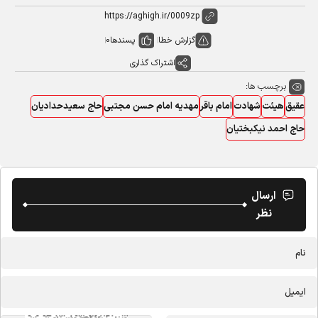
گزارش خطا
پسندها
0
اشتراک گذاری
برچسب ها:
عقیق
هیئت
شهادت
امام باقر
مهدیه امام حسن مجتبی
حاج سعیدحدادیان
حاج احمد نیکبختیان
ارسال
نظر