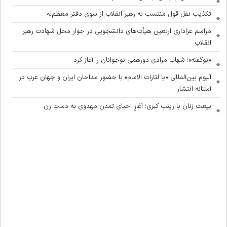
تکذیب نقل قول منتسب به رهبر انقلاب از سوی دفتر معظم‌له
مراسم عزاداری اربعین هیأت‌های دانشجویی در جوار محل شهادت رهبر
انقلاب
«نوگفته»؛ شهاب مرادی دورهمی نوجوانان را آغاز کرد
آلبوم بین‌المللی «یا لثارات الامام» با حضور مداحان ایران و جهان عرب در
آستانه انتشار
بیعت زنان با زینب کبری؛ آغازِ احیای تمدنِ مهدوی به دستِ زن