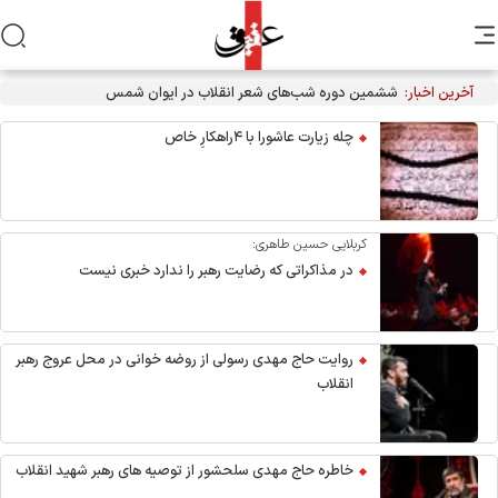
آخرین اخبار:
احیاء شب نیمه شعبان در هیئت آیین حسینی
چله زیارت عاشورا با ۴راهکارِ خاص
کربلایی حسین طاهری:
در مذاکراتی که رضایت رهبر را ندارد خبری نیست
روایت حاج مهدی رسولی از روضه خوانی در محل عروج رهبر
انقلاب
خاطره حاج مهدی سلحشور از توصیه های رهبر شهید انقلاب