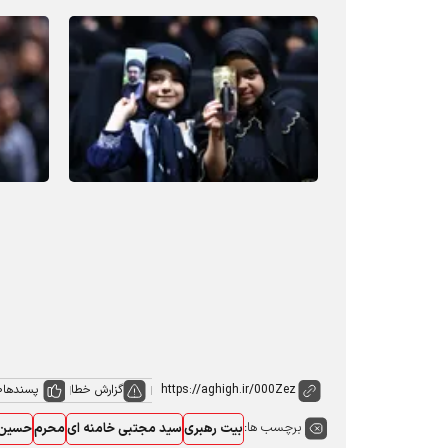
گزارش خطا
پسندها
0
برچسب ها:
بیت رهبری
سید مجتبی خامنه ای
محرم
حسین 