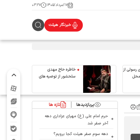
۱۷/مرداد/۱۴۰۵
۰۳:۲۷
خبرنگار هیئت
 رسولی از
خاطره حاج مهدی
محل
سلحشور از توصیه های
رهبر شهید انقلاب
پربازدیدها
تازه ها
حرم امام علی (ع) مهیای عزاداری دهه
آخر صفر شد
دهه سوم صفر هیئت کجا برویم؟