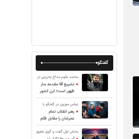
گفتگو
محمد غلوم مداح بحرینی در
گفت و گو با عقیق:
تشییع آقا مقدمه ساز
ظهور است/ این کشور
صاحب دارد
عباس موزون در گفتگو با
عقیق:
رهبر انقلاب تمام
عمرشان را مقابل ظلم
ایستادند پس نباید از
بخش اول گفت و گوی عقیق
شهادت ایشان شگفت
با استاد حسین انصاریان:
زده شد
آن منبرها تکرار نمی