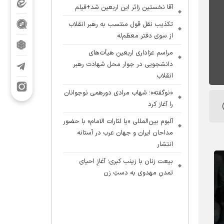
آقا نخستین زائر این اربعین شد+فیلم
تکذیب نقل قول منتسب به رهبر انقلاب
از سوی دفتر معظم‌له
مراسم عزاداری اربعین هیأت‌های
دانشجویی در جوار محل شهادت رهبر
انقلاب
«نوگفته»؛ شهاب مرادی دورهمی نوجوانان
را آغاز کرد
آلبوم بین‌المللی «یا لثارات الامام» با حضور
مداحان ایران و جهان عرب در آستانه
انتشار
بیعت زنان با زینب کبری؛ آغازِ احیای
تمدنِ مهدوی به دستِ زن