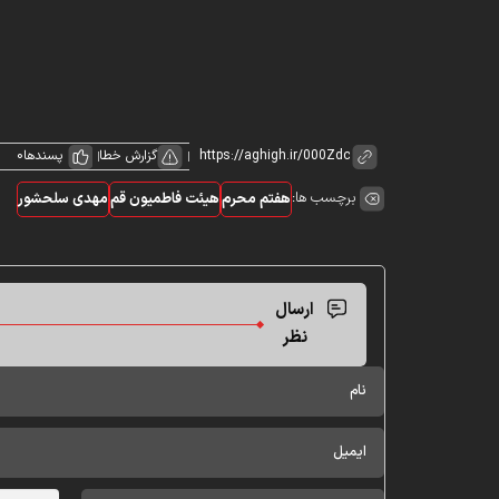
گزارش خطا
پسندها
0
برچسب ها:
هفتم محرم
هیئت فاطمیون قم
مهدی سلحشور
ارسال
نظر