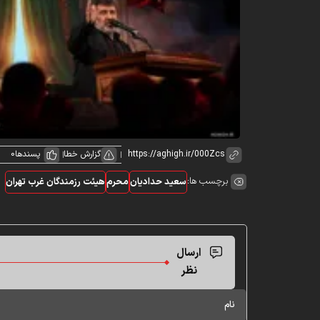
گزارش خطا
پسندها
0
برچسب ها:
سعید حدادیان
محرم
هیئت رزمندگان غرب تهران
ارسال
نظر