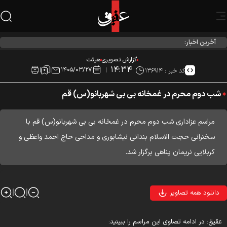
آخرین اخبار:
جشن اعياد شعبانيه در هیئت مکتب العباس(ع)
گزارش تصویری
هیئت
۱۴:۳۴
۱۴۰۵/۰۳/۲۷
کد خبر :
۱۳۶۹۱۴
شب دوم محرم در غمخانه بی بی شهربانو(س) قم
مراسم عزاداری شب دوم محرم در غمخانه بی بی شهربانو(س) قم با
سخنرانی حجت الاسلام بندانی نیشابوری و مداحی حاج احمد واعظی و
کربلایی نریمان پناهی برگزار شد.
دانلود همه تصاویر
قیق: در ادامه تصاوی این مراسم را ببینید: