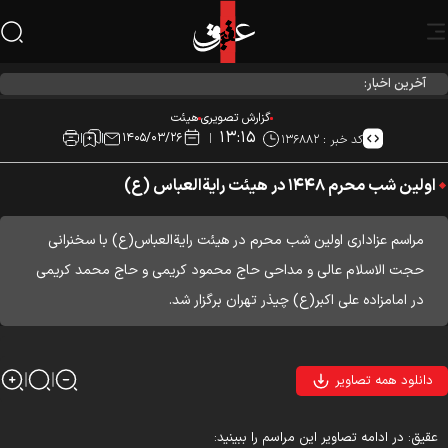
آخرین اخبار:
احیاء شب نیمه شعبان در هیئت آیین حسینی
گزارش تصویری
هیئت
۱۳:۱۵
۱۴۰۵/۰۳/۲۶
کد خبر :
۱۳۶۸۸۲
اولین شب محرم ۱۴۴۸ در هیئت رایةالعباس (ع)
مراسم عزاداری اولین شب محرم در هیئت رایةالعباس(ع) با سخنرانی
حجت الاسلام عالی و مداحی حاج محمود کریمی و حاج محمد کریمی
در امامزاده علی اکبر(ع) چیذر تهران برگزار شد.
دانلود همه تصاویر
قیق: در ادامه تصاویر این مراسم را ببینید: