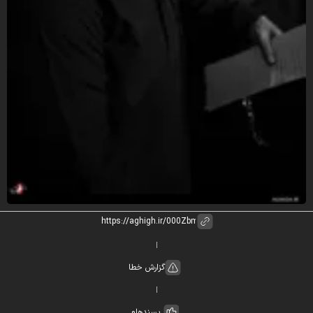
گزارش خطا
پسندها
0