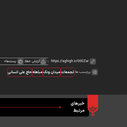
گزارش خطا
پسندها
0
برچسب ها:
تجمعات
میدان ونک
مباهله
حاج علی انسانی
خبرهای
مرتبط