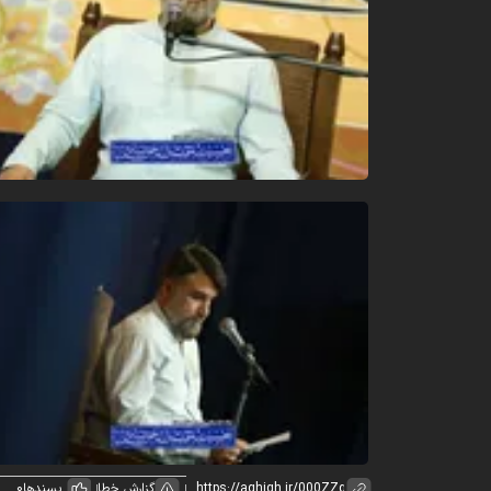
گزارش خطا
پسندها
0