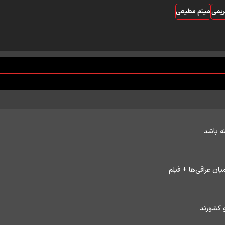
یمی
میثم مطیعی
ن عراقی‌ها + فیلم
 کشورند