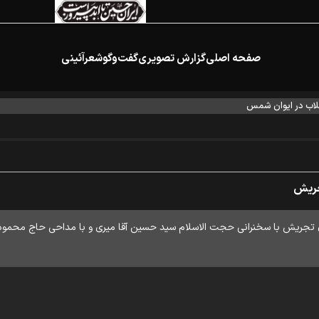
صفحه اصلی
گزارش تصویری
گفت‌وگو
شعرآئینی
اب در ایوان شمس
تجریش
ن تجریش با سخنرانی حجت الاسلام سید حسین آقا میری و با مداحی حاج محمود ک