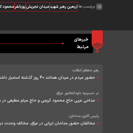
برچسب ها:
اربعین رهبر شهید
میدان تجریش
پویانفر
محمود کر
خبرهای
مرتبط
رهبر معظم انقلاب:
حضور مردم در میدان همانند ۴۰ روز گذشته استمرار داشته باشد
در حسینیه داودالعاشور عراق:
مداحی عربی حاج محمود کریمی و حاج میثم مطیعی در میا
رئیس کانون مداحان:
مخالفان حضور مداحان ایرانی در عراق، مخالف وحدت دو