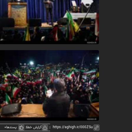
گزارش خطا
پسندها
0