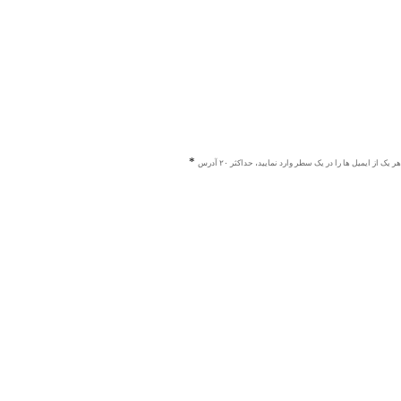
هر یک از ایمیل ها را در یک سطر وارد نمایید، حداکثر ۲۰ آدرس