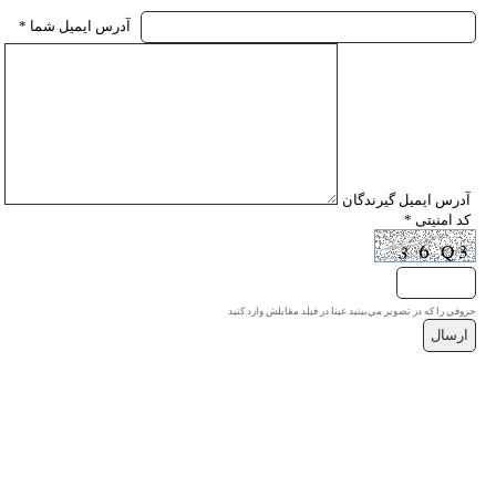
* آدرس ايميل شما
* آدرس ايميل گيرندگان
* کد امنیتی
حروفي را كه در تصوير مي‌بينيد عينا در فيلد مقابلش وارد كنيد