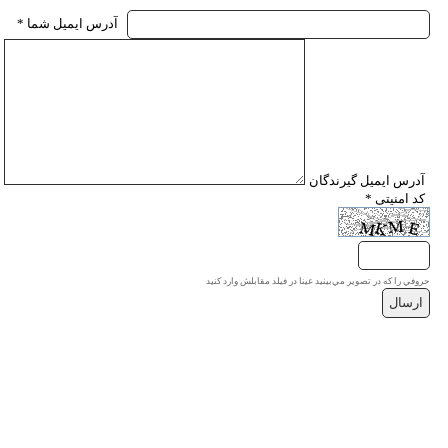
* آدرس ايميل شما
* آدرس ايميل گيرندگان
* کد امنیتی
حروفي را كه در تصوير مي‌بينيد عينا در فيلد مقابلش وارد كنيد